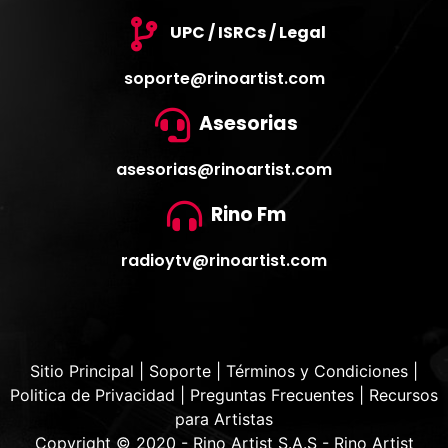
UPC / ISRCs / Legal
soporte@rinoartist.com
Asesorias
asesorias@rinoartist.com
Rino Fm
radioytv@rinoartist.com
Sitio Principal
|
Soporte
|
Términos y Condiciones
|
Politica de Privacidad
|
Preguntas Frecuentes
|
Recursos
para Artistas
Copyright © 2020 - Rino Artist S.A.S - Rino Artist